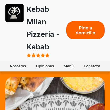
Volver
Kebab
al
menú
Milan
principal
Pide a
Pizzería -
domicilio
Kebab
Nosotros
Opiniones
Menú
Contacto